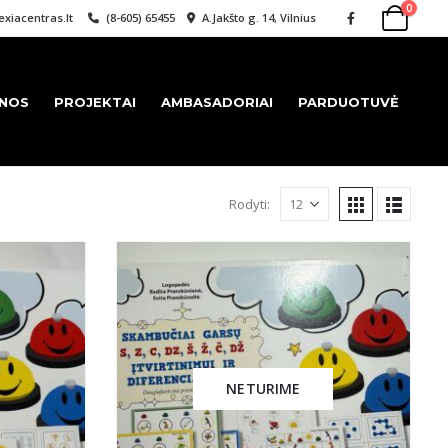
0
xiacentras.lt
(8-605) 65455
A.Jakšto g. 14, Vilnius
ENOS
PROJEKTAI
AMBASADORIAI
PARDUOTUVĖ
Rodyti:
NETURIME