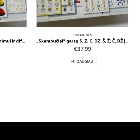
PRIEMONĖS
„Skambučiai” garsų R, L įtvirtinimui ir diferencijavimui
„Skambučiai” garsų S, Z, C, DZ, Š, Ž, Č, DŽ įtvirtinimui ir diferencijavimui
€
37.99
DAUGIAU