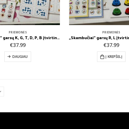
PRIEMONĖS
PRIEMONĖS
„Skambučiai” garsų K, G, T, D, P, B įtvirtinimui ir diferencijavimui
€
37.99
€
37.99
DAUGIAU
Į KREPŠELĮ