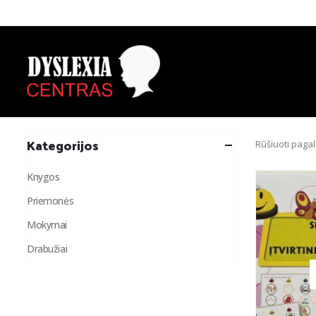
Kategorijos
Rūšiuoti pagal
Knygos
Priemonės
Mokymai
Drabužiai