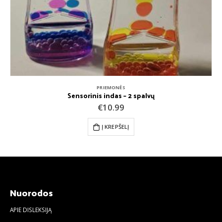
PRIEMONĖS
Sensorinis indas – 2 spalvų
€
10.99
Į KREPŠELĮ
Nuorodos
APIE DISLEKSIJĄ