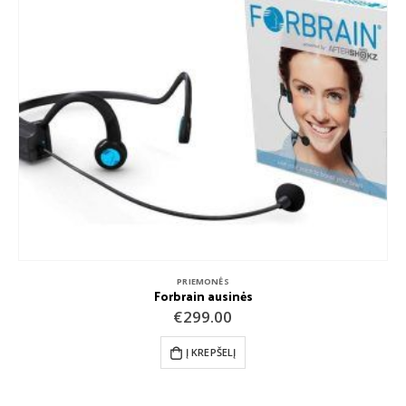
KNYGOS
Disleksija – nuo įvertinimo iki įveikos
€
18.99
Į KREPŠELĮ