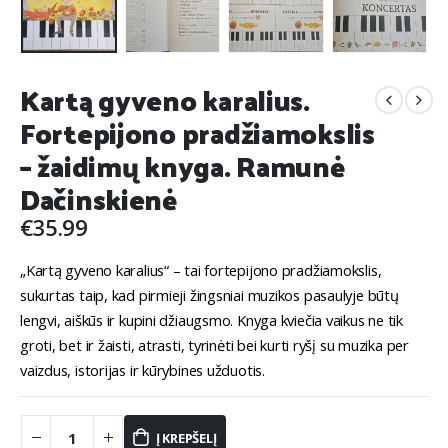
Kartą gyveno karalius.
Fortepijono pradžiamokslis
– žaidimų knyga. Ramunė
Dačinskienė
€
35.99
„Kartą gyveno karalius“ – tai fortepijono pradžiamokslis,
sukurtas taip, kad pirmieji žingsniai muzikos pasaulyje būtų
lengvi, aiškūs ir kupini džiaugsmo. Knyga kviečia vaikus ne tik
groti, bet ir žaisti, atrasti, tyrinėti bei kurti ryšį su muzika per
vaizdus, istorijas ir kūrybines užduotis.
Į KREPŠELĮ