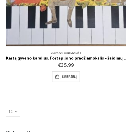
KNYGOS
,
PRIEMONĖS
Kartą gyveno karalius. Fortepijono pradžiamokslis – žaidimų knyga. Ramunė Dačinskienė
€
35.99
Į KREPŠELĮ