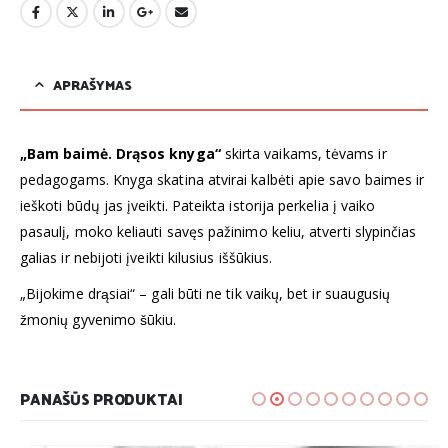
APRAŠYMAS
„Bam baimė. Drąsos knyga“
skirta vaikams, tėvams ir
pedagogams. Knyga skatina atvirai kalbėti apie savo baimes ir
ieškoti būdų jas įveikti. Pateikta istorija perkelia į vaiko
pasaulį, moko keliauti savęs pažinimo keliu, atverti slypinčias
galias ir nebijoti įveikti kilusius iššūkius.
„Bijokime drąsiai“ – gali būti ne tik vaikų, bet ir suaugusių
žmonių gyvenimo šūkiu.
PANAŠŪS PRODUKTAI