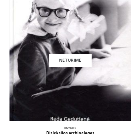
NETURIME
KNYGOS
Disleksijos archipelagas