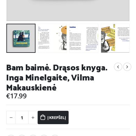
Bam baimė. Drąsos knyga.
Inga Minelgaite, Vilma
Makauskienė
€
17.99
Į KREPŠELĮ