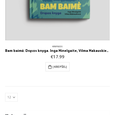
KNYGOS
Bam baimė. Drąsos knyga. Inga Minelgaite, Vilma Makauskienė
€
17.99
Į KREPŠELĮ