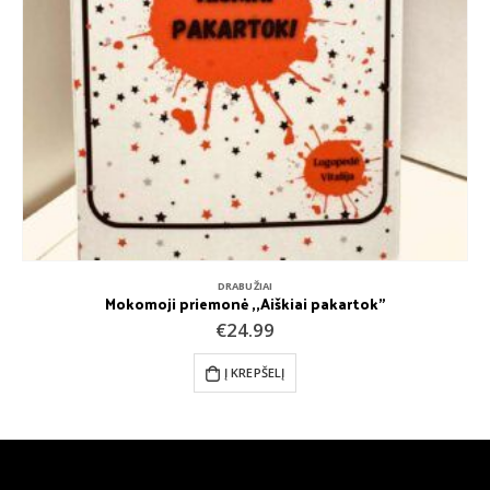
DRABUŽIAI
Mokomoji priemonė ,,Aiškiai pakartok”
€
24.99
Į KREPŠELĮ