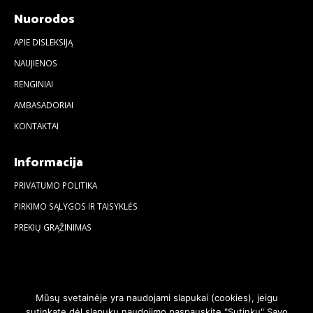
Nuorodos
APIE DISLEKSIJĄ
NAUJIENOS
RENGINIAI
AMBASADORIAI
KONTAKTAI
Informacija
PRIVATUMO POLITIKA
PIRKIMO SĄLYGOS IR TAISYKLĖS
PREKIŲ GRĄŽINIMAS
Mūsų svetainėje yra naudojami slapukai (cookies), jeigu
sutinkate dėl slapukų naudojimo paspauskite "Sutinku" Savo