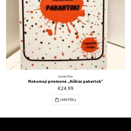
DRABUŽIAI
Mokomoji priemonė ,,Aiškiai pakartok”
€
24.99
Į KREPŠELĮ