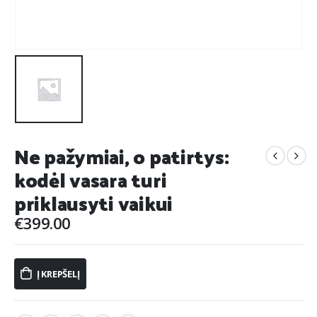
Ne pažymiai, o patirtys:
kodėl vasara turi
priklausyti vaikui
€
399.00
Į KREPŠELĮ