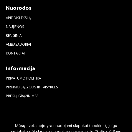
Nuorodos
APIE DISLEKSIJĄ
NAUJIENOS
RENGINIAI
AMBASADORIAI
KONTAKTAI
Informacija
PRIVATUMO POLITIKA
PIRKIMO SĄLYGOS IR TAISYKLĖS
PREKIŲ GRĄŽINIMAS
Mūsų svetainėje yra naudojami slapukai (cookies), jeigu
sutinkate dėl slapukų naudojimo paspauskite "Sutinku" Savo