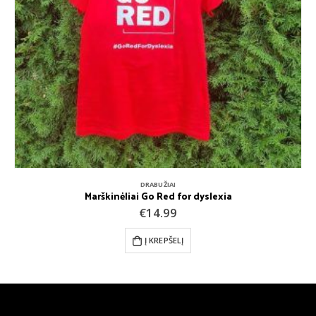
DRABUŽIAI
Marškinėliai Go Red for dyslexia
€
14.99
Į KREPŠELĮ