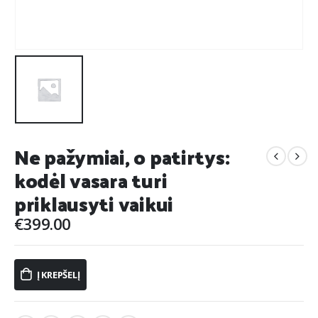
Ne pažymiai, o patirtys:
kodėl vasara turi
priklausyti vaikui
€
399.00
Į KREPŠELĮ