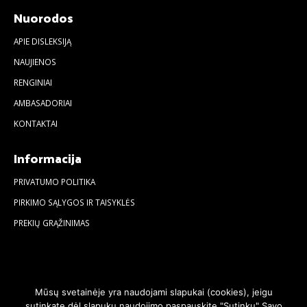
Nuorodos
APIE DISLEKSIJĄ
NAUJIENOS
RENGINIAI
AMBASADORIAI
KONTAKTAI
Informacija
PRIVATUMO POLITIKA
PIRKIMO SĄLYGOS IR TAISYKLĖS
PREKIŲ GRĄŽINIMAS
Mūsų svetainėje yra naudojami slapukai (cookies), jeigu
sutinkate dėl slapukų naudojimo paspauskite "Sutinku" Savo