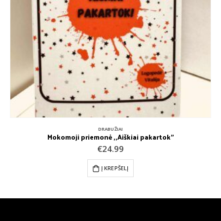
DRABUŽIAI
Mokomoji priemonė ,,Aiškiai pakartok”
€
24.99
Į KREPŠELĮ