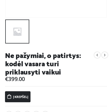
Ne pažymiai, o patirtys:
kodėl vasara turi
priklausyti vaikui
€
399.00
Į KREPŠELĮ