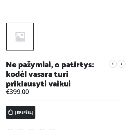
Ne pažymiai, o patirtys:
kodėl vasara turi
priklausyti vaikui
€
399.00
Į KREPŠELĮ