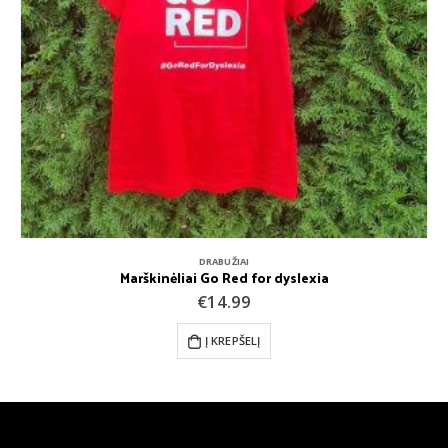
DRABUŽIAI
Marškinėliai Go Red for dyslexia
€
14.99
Į KREPŠELĮ