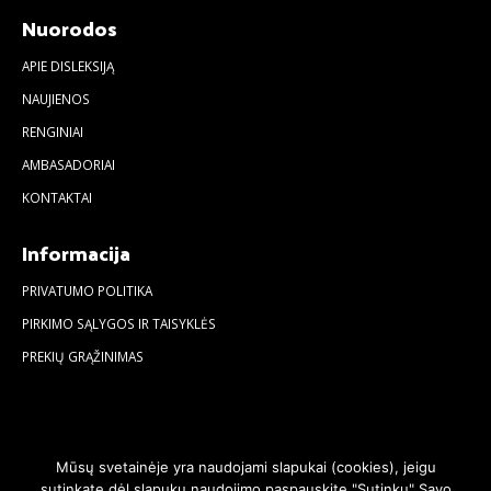
Nuorodos
APIE DISLEKSIJĄ
NAUJIENOS
RENGINIAI
AMBASADORIAI
KONTAKTAI
Informacija
PRIVATUMO POLITIKA
PIRKIMO SĄLYGOS IR TAISYKLĖS
PREKIŲ GRĄŽINIMAS
Mūsų svetainėje yra naudojami slapukai (cookies), jeigu
sutinkate dėl slapukų naudojimo paspauskite "Sutinku" Savo