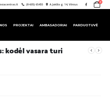
0
xiacentras.lt
(8-605) 65455
A.Jakšto g. 14, Vilnius
ENOS
PROJEKTAI
AMBASADORIAI
PARDUOTUVĖ
: kodėl vasara turi