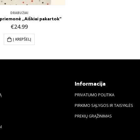
DRABUŽIAI
riemonė ,,Aiškiai pakartok”
€
24.99
Į KREPŠELĮ
s
Informacija
Ą
PRIVATUMO POLITIKA
PIRKIMO SĄLYGOS IR TAISYKLĖS
PREKIŲ GRĄŽINIMAS
I