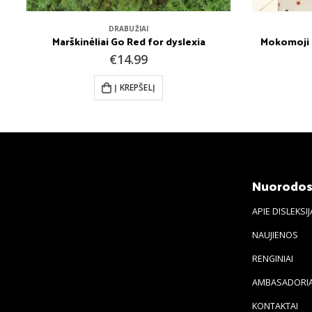
DRABUŽIAI
Marškinėliai Go Red for dyslexia
Mokomoji p
€
14.99
Į KREPŠELĮ
Nuorodo
APIE DISLEKSIJ
NAUJIENOS
RENGINIAI
AMBASADORIA
KONTAKTAI