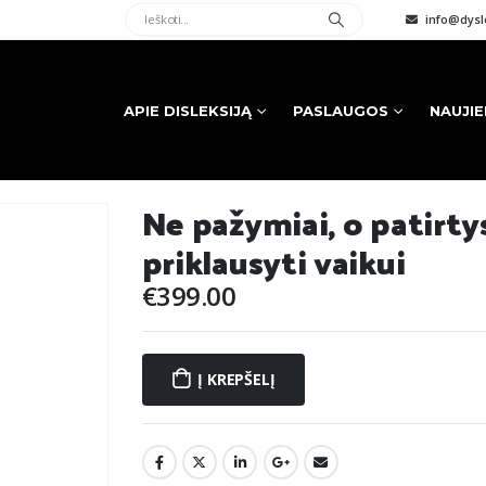
info@dysle
APIE DISLEKSIJĄ
PASLAUGOS
NAUJI
Ne pažymiai, o patirtys
priklausyti vaikui
€
399.00
Į KREPŠELĮ