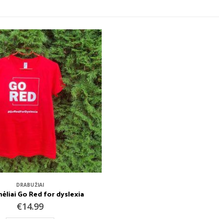
DRABUŽIAI
ėliai Go Red for dyslexia
€
14.99