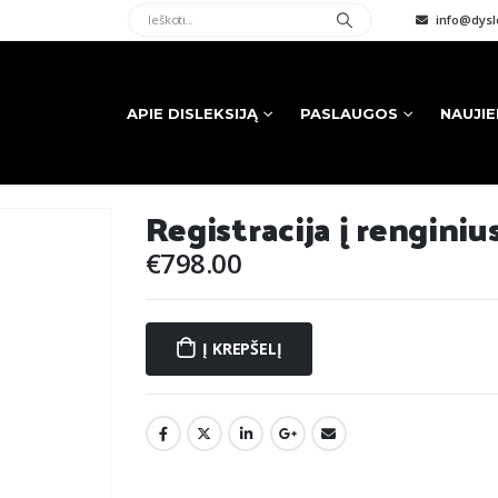
info@dysle
APIE DISLEKSIJĄ
PASLAUGOS
NAUJI
Registracija į renginiu
€
798.00
Į KREPŠELĮ