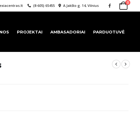
0
xiacentras.lt
(8-605) 65455
A.Jakšto g. 14, Vilnius
ENOS
PROJEKTAI
AMBASADORIAI
PARDUOTUVĖ
s