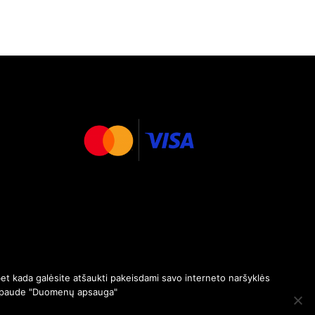
et kada galėsite atšaukti pakeisdami savo interneto naršyklės
paspaude "Duomenų apsauga"