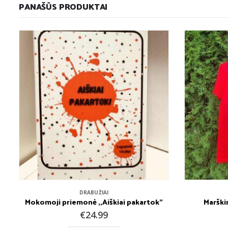
PANAŠŪS PRODUKTAI
DRABUŽIAI
Mokomoji priemonė ,,Aiškiai pakartok”
Marškin
€
24.99