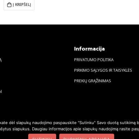
Į KREPŠELĮ
s
Informacija
Ą
PRIVATUMO POLITIKA
PIRKIMO SĄLYGOS IR TAISYKLĖS
PREKIŲ GRĄŽINIMAS
I
nkate dėl slapukų naudojimo paspauskite "Sutinku" Savo duotą sutikimą b
įrašytus slapukus. Daugiau informacijos apie slapukų naudojimą rasite 