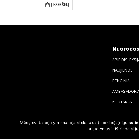
Į KREPŠELĮ
Nuorodo
APIE DISLEKSIJ
NAUJIENOS
RENGINIAI
AMBASADORIA
KONTAKTAI
Mūsų svetainėje yra naudojami slapukai (cookies), jeigu suti
nustatymus ir ištrindami 
© 2020. Visos teisės saugomos | Svetainę sukūrė:
svetainesideja.lt