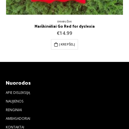
DRABUŽIAI
Marškinėliai Go Red for dyslexia
€
14.99
Į KREPŠELĮ
Nuorodos
APIE DISLEKSIJĄ
NAUJIENOS
RENGINIAI
AMBASADORIAI
KONTAKTAI