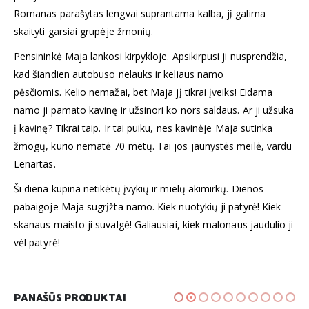
Romanas parašytas lengvai suprantama kalba, jį galima
skaityti garsiai grupėje žmonių.
Pensininkė Maja lankosi kirpykloje. Apsikirpusi ji nusprendžia,
kad šiandien autobuso nelauks ir keliaus namo
pėsčiomis. Kelio nemažai, bet Maja jį tikrai įveiks! Eidama
namo ji pamato kavinę ir užsinori ko nors saldaus. Ar ji užsuka
į kavinę? Tikrai taip. Ir tai puiku, nes kavinėje Maja sutinka
žmogų, kurio nematė 70 metų. Tai jos jaunystės meilė, vardu
Lenartas.
Ši diena kupina netikėtų įvykių ir mielų akimirkų. Dienos
pabaigoje Maja sugrįžta namo. Kiek nuotykių ji patyrė! Kiek
skanaus maisto ji suvalgė! Galiausiai, kiek malonaus jaudulio ji
vėl patyrė!
PANAŠŪS PRODUKTAI