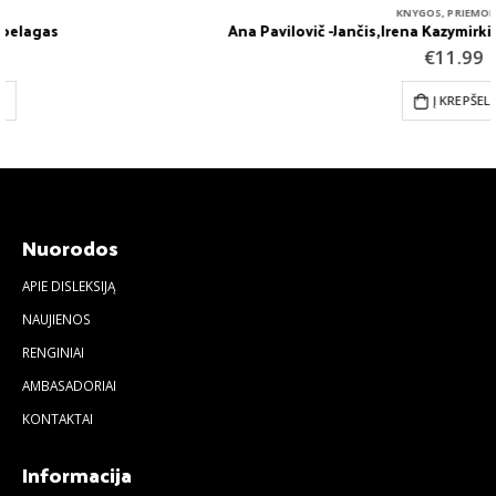
KNYGOS
,
PRIEMONĖS
Ana Pavilovič -Jančis,Irena Kazymirkienė, Angelė Rinkevičienė „ALFABET. POZNAJĘ, UKŁADAM I BAWIĘ SIĘ W SŁOWA”.
€
11.99
Į KREPŠELĮ
Nuorodos
APIE DISLEKSIJĄ
NAUJIENOS
RENGINIAI
AMBASADORIAI
KONTAKTAI
Informacija