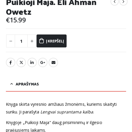
Puikioji Maja. Eli Ahman
Owetz
€
15.99
Į KREPŠELĮ
APRAŠYMAS
Knyga skirta vyresnio amžiaus žmonėms, kuriems skaityti
sunku. Ji parašyta
Lengvai suprantama kalba
.
Knygoje „Puikioji Maja“ daug prisiminimų ir ilgesio
praėjusiems laikams.