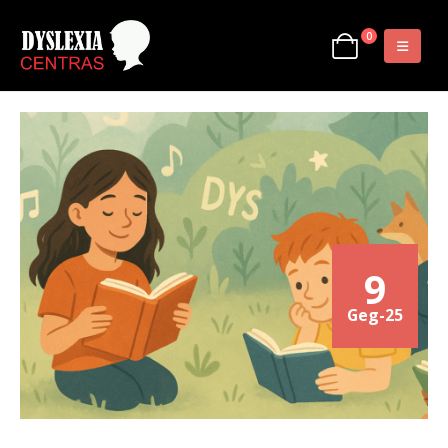
0
9
Geg-25