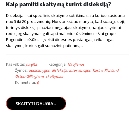
Kaip pamilti skaitymą turint disleksiją?
Disleksija – tai specifinis skaitymo sutrikimas, su kuriuo susiduria
nuo 5 iki 20 proc. žmonių. Nors anksčiau manyta, kad suaugusieji,
turintys disleksiją, mažiau mėgaujasi skaitymu, naujausi tyrimai
rodo, jog skaitymas gali tapti maloniu užsiėmimu ir šiai grupei.
Pagrindinis iššūkis – įveikti didesnes pastangas, reikalingas
skaitymui, kurios gali sumažinti patiriamą...
Paskelbtas
Jurgita
Kategorija:
Naujienos
Žymos:
audioknygos
,
disleksija
,
intervencijos
,
Karina Richland
,
Orton-Gillingham
,
skaitymas
Komentarai:
0
SKAITYTI DAUGIAU