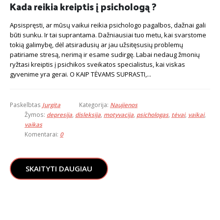
Kada reikia kreiptis į psichologą ?
Apsispręsti, ar mūsų vaikui reikia psichologo pagalbos, dažnai gali
būti sunku. Ir tai suprantama. Dažniausiai tuo metu, kai svarstome
tokią galimybę, dėl atsiradusių ar jau užsitęsusių problemų
patiriame stresą, nerimą ir esame sudirgę. Labai nedaug žmonių
ryžtasi kreiptis į psichikos sveikatos specialistus, kai viskas
gyvenime yra gerai. O KAIP TĖVAMS SUPRASTI,...
Paskelbtas
Jurgita
Kategorija:
Naujienos
Žymos:
depresija
,
disleksija
,
motyvacija
,
psichologas
,
tėvai
,
vaikai
,
vaikas
Komentarai:
0
SKAITYTI DAUGIAU