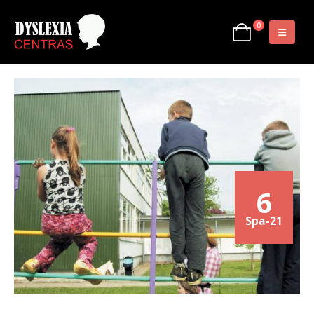
0
6
Spa-21