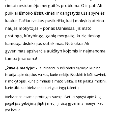
rimtai nesidomėjo mergaitės problema. O ir pati Ali
puikiai išmoko išsisukinėti ir dangstytis užsispyrėlės
kauke. Tačiau viskas pasikeičia, kai į mokyklą ateina
naujas mokytojas – ponas Danielsas. Jis mato
protingą, kūrybingą, gabią mergaitę, kurią tiesiog
kamuoja disleksijos sutrikimas. Netrukus Ali
gyvenimas apsiverčia aukštyn kojomis ir neįmanoma
tampa įmanoma!
„Žuvelė medyje“
– jaudinanti, nuoširdaus sąmojo kupina
istorija apie drąsius vaikus, kurie nebijo išsiskirti ir būti savimi,
ir mokytojus, kurie pirmiausia mato vaiką, o tik paskui mokinį,
kurie tiki, kad kiekvienas turi ypatingų talentų.
Kiekvienas esame protingas savaip. Bet jei spręsi apie žuvį
pagal jos gebėjimą įlipti į medį, ji visą gyvenimą manys, kad
yra kvaila.