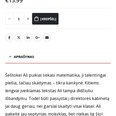
€
15.99
Į KREPŠELĮ
APRAŠYMAS
Šeštokei Ali puikiai sekasi matematika, ji talentingai
piešia, tačiau skaitymas – tikra kankynė. Kitiems
lengvai įveikiamas tekstas Ali tampa didžiuliu
išbandymu. Todėl būti pasiųstai į direktorės kabinetą
jai daug geriau, nei garsiai skaityti visai klasei. Ali
pakeitė jau septynias mokyklas, bet niekas lig šiol