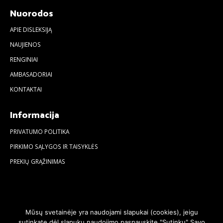
Nuorodos
APIE DISLEKSIJĄ
NAUJIENOS
RENGINIAI
AMBASADORIAI
KONTAKTAI
Informacija
PRIVATUMO POLITIKA
PIRKIMO SĄLYGOS IR TAISYKLĖS
PREKIŲ GRĄŽINIMAS
Mūsų svetainėje yra naudojami slapukai (cookies), jeigu
sutinkate dėl slapukų naudojimo paspauskite "Sutinku" Savo