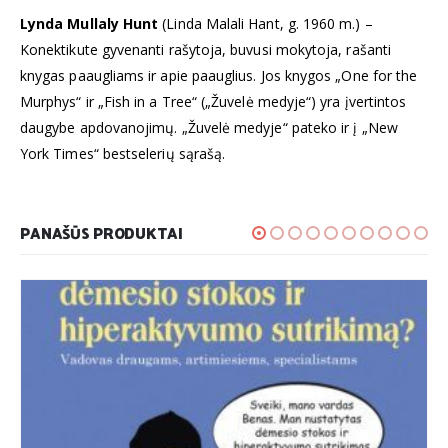
Lynda Mullaly Hunt
(Linda Malali Hant, g. 1960 m.) –
Konektikute gyvenanti rašytoja, buvusi mokytoja, rašanti
knygas paaugliams ir apie paauglius. Jos knygos „One for the
Murphys“ ir „Fish in a Tree“ („Žuvelė medyje“) yra įvertintos
daugybe apdovanojimų. „Žuvelė medyje“ pateko ir į „New
York Times“ bestselerių sąrašą.
PANAŠŪS PRODUKTAI