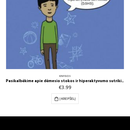
KNYGOS
Pasikalbėkime apie dėmesio stokos ir hiperaktyvumo sutrikimą? vadovas draugams, artimiesiems, specialistams / Susan Yarney
€
3.99
Į KREPŠELĮ