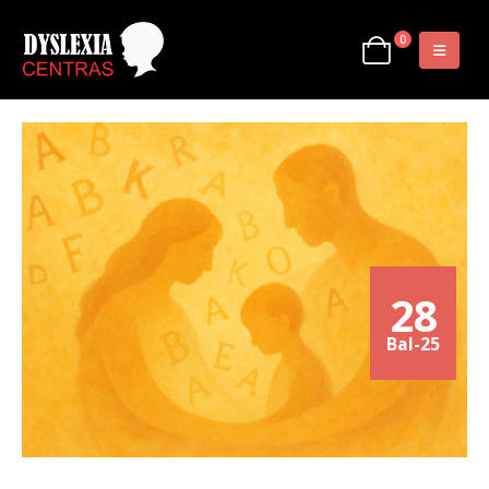
0
28
Bal-25