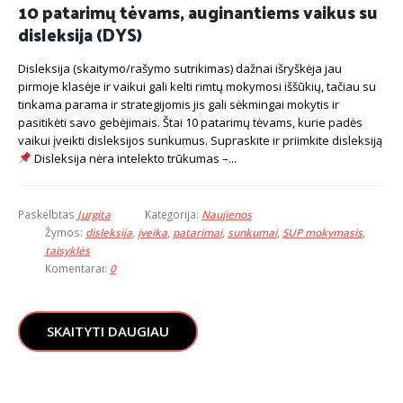
10 patarimų tėvams, auginantiems vaikus su
disleksija (DYS)
Disleksija (skaitymo/rašymo sutrikimas) dažnai išryškėja jau
pirmoje klasėje ir vaikui gali kelti rimtų mokymosi iššūkių, tačiau su
tinkama parama ir strategijomis jis gali sėkmingai mokytis ir
pasitikėti savo gebėjimais. Štai 10 patarimų tėvams, kurie padės
vaikui įveikti disleksijos sunkumus.
Supraskite ir priimkite disleksiją
Disleksija nėra intelekto trūkumas –...
Paskelbtas
Jurgita
Kategorija:
Naujienos
Žymos:
disleksija
,
įveika
,
patarimai
,
sunkumai
,
SUP mokymasis
,
taisyklės
Komentarai:
0
SKAITYTI DAUGIAU