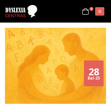
0
28
Bal-25