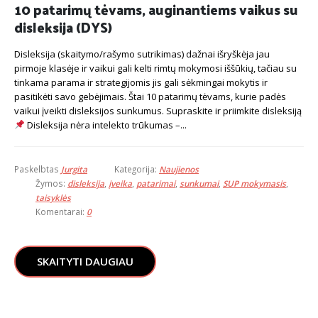
10 patarimų tėvams, auginantiems vaikus su
disleksija (DYS)
Disleksija (skaitymo/rašymo sutrikimas) dažnai išryškėja jau
pirmoje klasėje ir vaikui gali kelti rimtų mokymosi iššūkių, tačiau su
tinkama parama ir strategijomis jis gali sėkmingai mokytis ir
pasitikėti savo gebėjimais. Štai 10 patarimų tėvams, kurie padės
vaikui įveikti disleksijos sunkumus.
Supraskite ir priimkite disleksiją
Disleksija nėra intelekto trūkumas –...
Paskelbtas
Jurgita
Kategorija:
Naujienos
Žymos:
disleksija
,
įveika
,
patarimai
,
sunkumai
,
SUP mokymasis
,
taisyklės
Komentarai:
0
SKAITYTI DAUGIAU