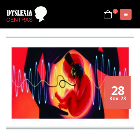
0
28
Kov-23