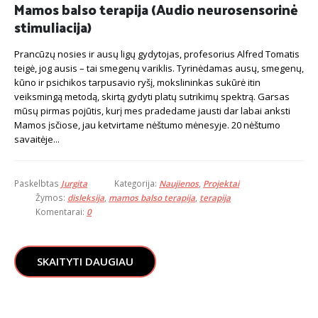
Mamos balso terapija (Audio neurosensorinė
stimuliacija)
Prancūzų nosies ir ausų ligų gydytojas, profesorius Alfred Tomatis
teigė, jog ausis – tai smegenų variklis. Tyrinėdamas ausų, smegenų,
kūno ir psichikos tarpusavio ryšį, mokslininkas sukūrė itin
veiksmingą metodą, skirtą gydyti platų sutrikimų spektrą. Garsas
mūsų pirmas pojūtis, kurį mes pradedame jausti dar labai anksti
Mamos įsčiose, jau ketvirtame nėštumo mėnesyje. 20 nėštumo
savaitėje...
Paskelbtas
Jurgita
Kategorija:
Naujienos
,
Projektai
Žymos:
disleksija
,
mamos balso terapija
,
terapija
Komentarai:
0
SKAITYTI DAUGIAU