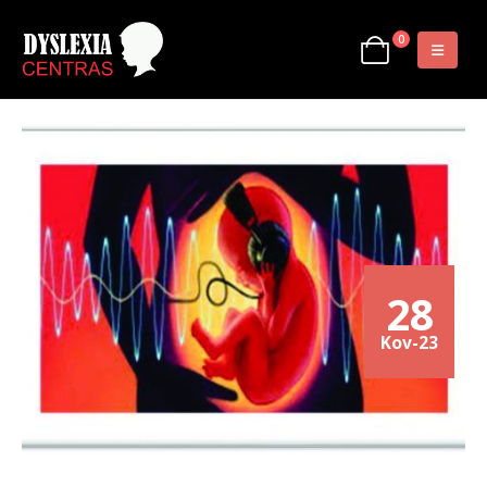
0
28
Kov-23