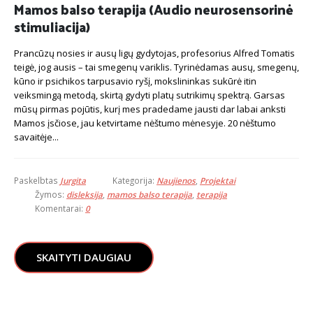
Mamos balso terapija (Audio neurosensorinė
stimuliacija)
Prancūzų nosies ir ausų ligų gydytojas, profesorius Alfred Tomatis
teigė, jog ausis – tai smegenų variklis. Tyrinėdamas ausų, smegenų,
kūno ir psichikos tarpusavio ryšį, mokslininkas sukūrė itin
veiksmingą metodą, skirtą gydyti platų sutrikimų spektrą. Garsas
mūsų pirmas pojūtis, kurį mes pradedame jausti dar labai anksti
Mamos įsčiose, jau ketvirtame nėštumo mėnesyje. 20 nėštumo
savaitėje...
Paskelbtas
Jurgita
Kategorija:
Naujienos
,
Projektai
Žymos:
disleksija
,
mamos balso terapija
,
terapija
Komentarai:
0
SKAITYTI DAUGIAU