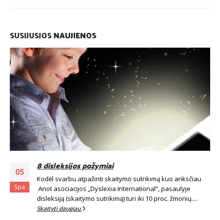
SUSIJUSIOS
NAUJIENOS
8 disleksijos požymiai
05
Kodėl svarbu atpažinti skaitymo sutrikimą kuo anksčiau
Spa
Anot asociacijos „Dyslexia International“, pasaulyje
disleksiją (skaitymo sutrikimą) turi iki 10 proc. žmonių....
Skaityti daugiau