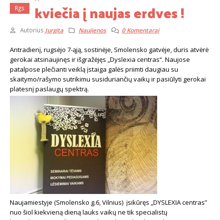
kviečia į naujas erdves !
Rgs
Autorius
Jurgita
Naujienos
0 Komentarai
Antradienį, rugsėjo 7-ąją, sostinėje, Smolensko gatvėje, duris atvėrė
gerokai atsinaujinęs ir išgražėjęs „Dyslexia centras“. Naujose
patalpose plečianti veiklą įstaiga galės priimti daugiau su
skaitymo/rašymo sutrikimu susiduriančių vaikų ir pasiūlyti gerokai
platesnį paslaugų spektrą.
Naujamiestyje (Smolensko g.6, Vilnius) įsikūręs „DYSLEXIA centras”
nuo šiol kiekvieną dieną lauks vaikų ne tik specialistų