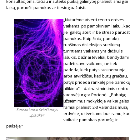
konsultacijoms, tačiau ir suteiks puikią galimybę praleisti smagiai
laiką, paruošti pamokas ar tiesiog pažaisti.
„Nutarėme atverti centro erdves
vaikams po pamokiniam laikui, kad
jie galėtų ateiti ir be streso paruošti
pamokas. Kaip žinia, pamokų
ruošimas disleksijos sutrikimą
turintiems vaikams yra didžiulis
iššūkis. Dažnai tėveliai, bandydami
padėti savo vaikams, ne tiek
padeda, kiek patys susinervuoja,
arba atvirkščiai, kad būtų greičiau,
patys prideda rankelę prie pamokų
atlikimo” – dalinasi mintimis centro
vadovė Jurgita Pocienė. -„Pabaigę
užsiėmimus mokykloje vaikai galės
ramiai praleisti 2-3 valandas mūsų
Sensorianiai šviečiantys
erdvėse, o tėveliams bus ramu, kad
„plaukai”
vaikai ir pamokas paruošę, ir
pailsėję.”