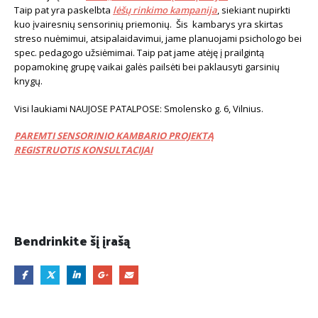
Taip pat yra paskelbta
lėšų rinkimo kampanija
, siekiant nupirkti
kuo įvairesnių sensorinių priemonių. Šis kambarys yra skirtas
streso nuėmimui, atsipalaidavimui, jame planuojami psichologo bei
spec. pedagogo užsiėmimai. Taip pat jame atėję į prailgintą
popamokinę grupę vaikai galės pailsėti bei paklausyti garsinių
knygų.
Visi laukiami NAUJOSE PATALPOSE: Smolensko g. 6, Vilnius.
PAREMTI SENSORINIO KAMBARIO PROJEKTĄ
REGISTRUOTIS KONSULTACIJAI
Bendrinkite šį įrašą