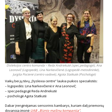
Disleksijos centro komanda – Reda Andriekutė (spec.pedagogė), Ana
Leonovič (Logopedė), Lina Narkevičienė (Logopedė-metodininkė),
Jurgita Pocienė (centro vadovė), Agota Statkutė (Psichologė)
Vaikų bei jų tėvų „Dyslexia centre” laukia puikios specialistės:
– logopedės: Lina Narkevičienė ir Ana Leonovič;
– spec.pedagogė Reda Andriekutė
– psichologė Agota Statkutė
Dabar įrenginėjamas sensorinis kambarys, kuriam dalį priemonių
dovanoja įmonė
UAB „Biznio mašinų kompanija”
.